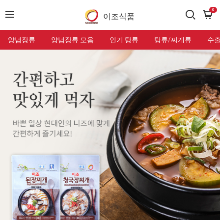
0
이조식품
양념장류
양념장류 모음
인기 탕류
탕류/찌개류
수출