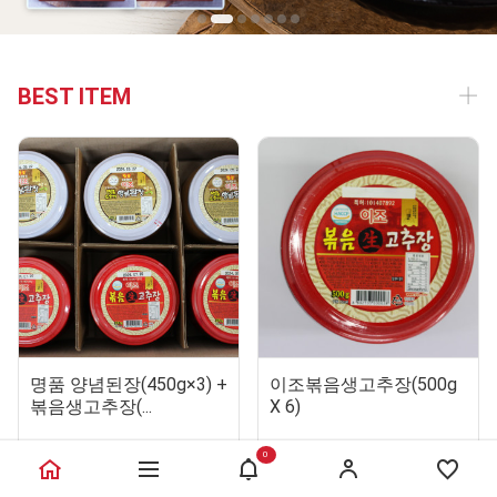
BEST ITEM
명품 양념된장(450g×3) +
이조볶음생고추장(500g
볶음생고추장(...
X 6)
60,000
72,000
원
원
0